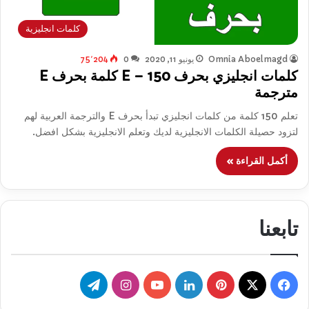
كلمات انجليزية
Omnia Aboelmagd
يونيو 11, 2020
0
75٬204
كلمات انجليزي بحرف E – 150 كلمة بحرف E
مترجمة
تعلم 150 كلمة من كلمات انجليزي تبدأ بحرف E والترجمة العربية لهم
لتزود حصيلة الكلمات الانجليزية لديك وتعلم الانجليزية بشكل افضل.
أكمل القراءة »
تابعنا
‫X
فيسبوك
بينتيريست
لينكدإن
‫YouTube
انستقرام
تيلقرام