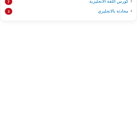
كورس اللغة الانجليزية
7
محادثة بالانجليزي
2