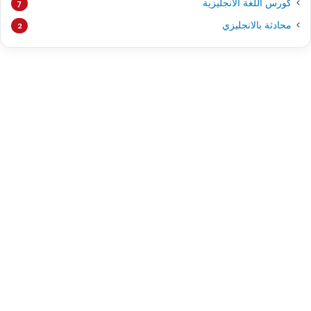
كورس اللغة الانجليزية
7
محادثة بالانجليزي
2