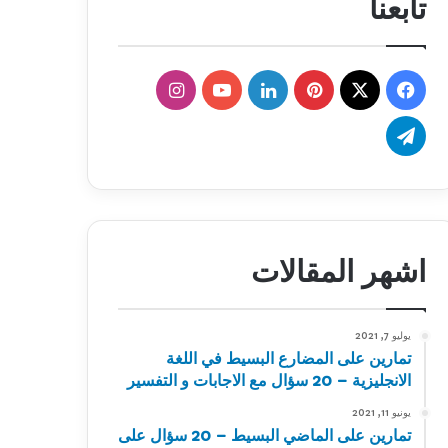
تابعنا
‫X
فيسبوك
بينتيريست
لينكدإن
‫YouTube
انستقرام
تيلقرام
اشهر المقالات
يوليو 7, 2021
تمارين على المضارع البسيط في اللغة
الانجليزية – 20 سؤال مع الاجابات و التفسير
يونيو 11, 2021
تمارين على الماضي البسيط – 20 سؤال على