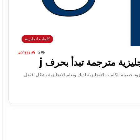
كلمات انجليزية
40٬337
0