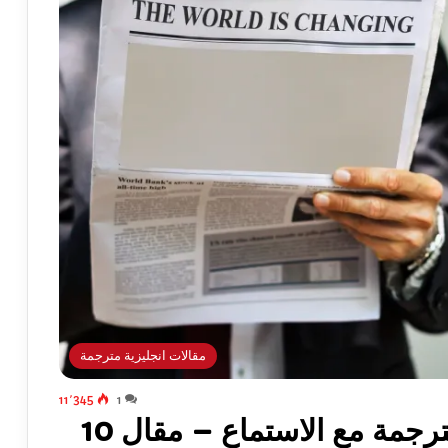
مقالات انجليزية مترجمة
11٬345
1
رجمة مع الاستماع – مقال 10