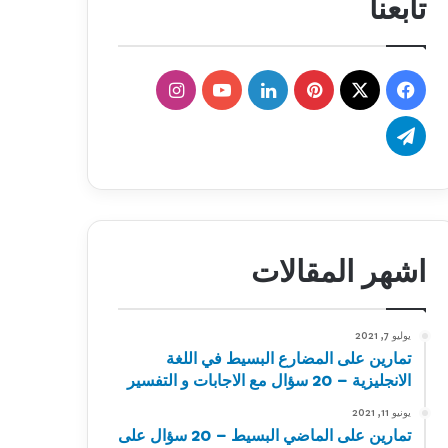
تابعنا
‫X
فيسبوك
بينتيريست
لينكدإن
‫YouTube
انستقرام
تيلقرام
اشهر المقالات
يوليو 7, 2021
تمارين على المضارع البسيط في اللغة
الانجليزية – 20 سؤال مع الاجابات و التفسير
يونيو 11, 2021
تمارين على الماضي البسيط – 20 سؤال على