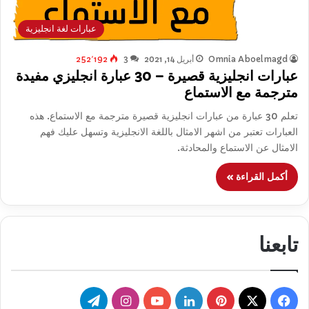
عبارات لغة انجليزية
Omnia Aboelmagd
أبريل 14, 2021
3
252٬192
عبارات انجليزية قصيرة – 30 عبارة انجليزي مفيدة
مترجمة مع الاستماع
تعلم 30 عبارة من عبارات انجليزية قصيرة مترجمة مع الاستماع. هذه
العبارات تعتبر من اشهر الامثال باللغة الانجليزية وتسهل عليك فهم
الامثال عن الاستماع والمحادثة.
أكمل القراءة »
تابعنا
‫X
فيسبوك
بينتيريست
لينكدإن
‫YouTube
انستقرام
تيلقرام