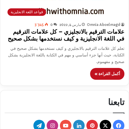
قواعد اللغة الانجليزية
Omnia Aboelmagd
مارس 4, 2022
0
3٬345
علامات الترقيم بالانجليزي – كل علامات الترقيم
في اللغة الانجليزية و كيف نستخدمها بشكل صحيح
تعلم كل علامات الترقيم بالانجليزي و كيف نستخدمها بشكل صحيح في
الكتابة، حيث أنها جزء أساسي و مهم في الكتابة باللغة الانجليزية بشكل
صحيح و مفهموم.
أكمل القراءة »
تابعنا
‫X
فيسبوك
بينتيريست
لينكدإن
‫YouTube
انستقرام
تيلقرام