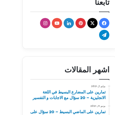
تابعنا
‫X
فيسبوك
بينتيريست
لينكدإن
‫YouTube
انستقرام
تيلقرام
اشهر المقالات
يوليو 7, 2021
تمارين على المضارع البسيط في اللغة
الانجليزية – 20 سؤال مع الاجابات و التفسير
يونيو 11, 2021
تمارين على الماضي البسيط – 20 سؤال على