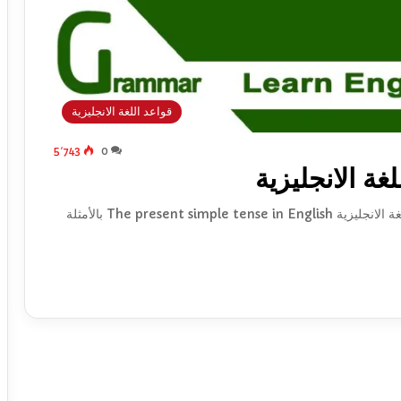
قواعد اللغة الانجليزية
5٬743
0
ة الانجليزية
سنتعلم في هذا الدرس شرح زمن المضارع البسيط في اللغة الانجليزية The present simple tense in English بالأمثلة