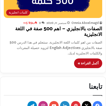
كلمات انجليزية
Omnia Aboelmagd
سبتمبر 11, 2020
0
115٬894
الصفات بالانجليزي – اهم 500 صفة في اللغة
الانجليزية
الصفات من اهم كلمات اللغة الانجليزية. ستتعلم في هذا الدرس 500
صفة بالانجليزي English Adjectives لتزويد حصيلة المفردات
والكلمات الانجليزية لديك.
أكمل القراءة »
تابعنا
‫X
فيسبوك
بينتيريست
لينكدإن
‫YouTube
انستقرام
تيلقرام