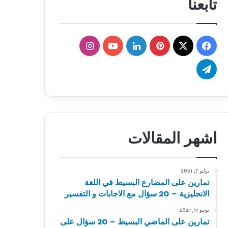
تابعنا
‫X
فيسبوك
بينتيريست
لينكدإن
‫YouTube
انستقرام
تيلقرام
اشهر المقالات
يوليو 7, 2021
تمارين على المضارع البسيط في اللغة
الانجليزية – 20 سؤال مع الاجابات و التفسير
يونيو 11, 2021
تمارين على الماضي البسيط – 20 سؤال على