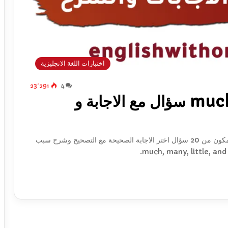
اختبارات اللغة الانجليزية
23٬291
4
تمارين على much many – 20 سؤال مع الاجابة و
قم بحل اختبار و تمارين على much many little few مكون من 20 سؤال اختر الاجابة الصحيحة مع التصحيح وشرح سبب