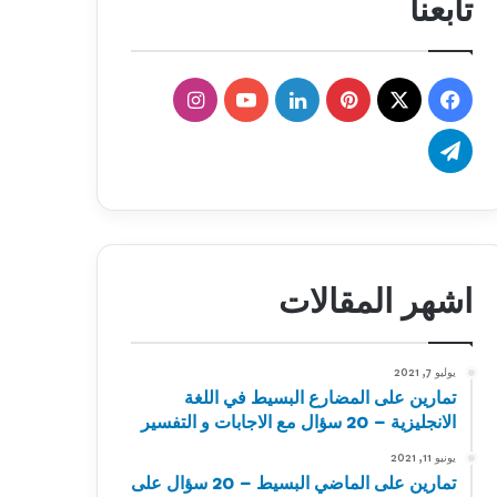
تابعنا
‫X
فيسبوك
بينتيريست
لينكدإن
‫YouTube
انستقرام
تيلقرام
اشهر المقالات
يوليو 7, 2021
تمارين على المضارع البسيط في اللغة
الانجليزية – 20 سؤال مع الاجابات و التفسير
يونيو 11, 2021
تمارين على الماضي البسيط – 20 سؤال على