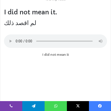
I did not mean it.
لم اقصد ذلك
I did not mean it
يسبوك
‫X
واتساب
تيلقرام
ڤايبر