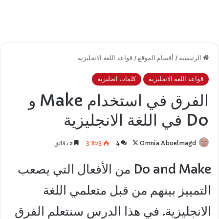
الرئيسية
/
أقسام الموقع
/
قواعد اللغة الانجليزية
قواعد اللغة الانجليزية
كلمات انجليزية
الفرق في استخدام Make و
Do في اللغة الانجليزية
تابع
Omnia Aboelmagd
4
3٬823
2 دقائق
على
Do and Make من الأفعال التي يصعب
X
التمييز بينهم من قبل متعلمي اللغة
الانجليزية. في هذا الدرس سنتعلم الفرق