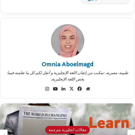
Omnia Aboelmagd
طبيبة، مصرية، تمكنت من إتقان اللغة الإنجليزية و أنقل لكم كل ما تعلمته فيما
يخص اللغة الإنجليزية.
موقع
‫X
فيسبوك
لينكدإن
‫YouTube
انستقرام
الويب
مقالات انجليزية مترجمة