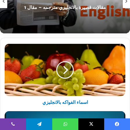
مقالات قصيرة بالانجليزي مترجمه – مقال 1
اسماء
الفواكه
بالانجليزي
اسماء الفواكه بالانجليزي
المبني
للمجهول
في
يسبوك
‫X
واتساب
تيلقرام
ڤايبر